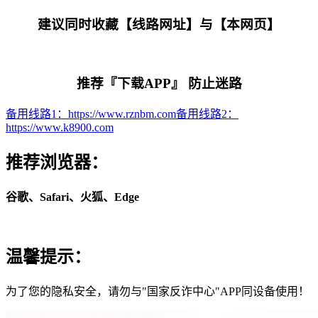
建议同时收藏【线路网址】与【本网页】
推荐『下载APP』 防止迷路
备用线路
1
：
https://www.rznbm.com
备用线路
2
：
https://www.k8900.com
推荐浏览器：
谷歌、Safari、火狐、Edge
温馨提示：
为了您的隐私安全，请勿与"国家反诈中心"APP同设备使用！